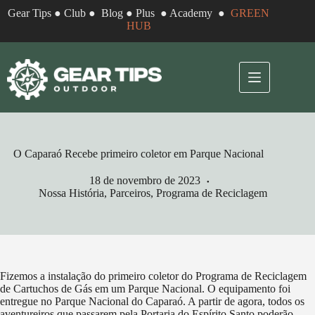
Pular
Gear Tips
●
Club
●
Blog
●
Plus
●
Academy
●
GREEN
para
HUB
o
conteúdo
O Caparaó Recebe primeiro coletor em Parque Nacional
18 de novembro de 2023
Nossa História
,
Parceiros
,
Programa de Reciclagem
Fizemos a instalação do primeiro coletor do Programa de Reciclagem
de Cartuchos de Gás em um Parque Nacional. O equipamento foi
entregue no Parque Nacional do Caparaó. A partir de agora, todos os
aventureiros que passarem pela Portaria do Espírito Santo poderão