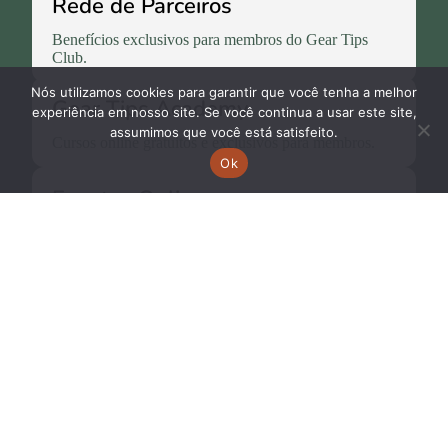
Rede de Parceiros
Benefícios exclusivos para membros do Gear Tips
Club.
Nós utilizamos cookies para garantir que você tenha a melhor
Gear Tips Academy
experiência em nosso site. Se você continua a usar este site,
assumimos que você está satisfeito.
Cursos online gratuitos e exclusivos para membros.
Ok
Eventos Online
Eventos online para quem deseja estar sempre
aprendendo.
Gear Tips Plus
Palestras, lives, vídeos e filmes exclusivos para
membros.
WhatsApp