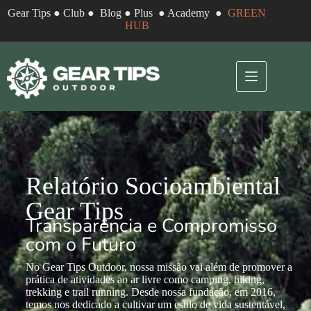
Gear Tips
●
Club
●
Blog
●
Plus
●
Academy
●
GREEN
HUB
Relatório Socioambiental
Gear Tips
Transparência e Compromisso
com o Futuro
No Gear Tips Outdoor, nossa missão vai além de promover a
prática de atividades ao ar livre como camping, hiking,
trekking e trail running. Desde nossa fundação, em 2016,
temos nos dedicado a cultivar um estilo de vida sustentável,