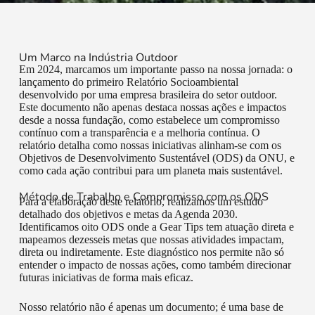
Um Marco na Indústria Outdoor
Em 2024, marcamos um importante passo na nossa jornada: o
lançamento do primeiro Relatório Socioambiental
desenvolvido por uma empresa brasileira do setor outdoor.
Este documento não apenas destaca nossas ações e impactos
desde a nossa fundação, como estabelece um compromisso
contínuo com a transparência e a melhoria contínua. O
relatório detalha como nossas iniciativas alinham-se com os
Objetivos de Desenvolvimento Sustentável (ODS) da ONU, e
como cada ação contribui para um planeta mais sustentável.
Método de Trabalho e Compromisso com os ODS
Para a elaboração deste relatório, realizamos um estudo
detalhado dos objetivos e metas da Agenda 2030.
Identificamos oito ODS onde a Gear Tips tem atuação direta e
mapeamos dezesseis metas que nossas atividades impactam,
direta ou indiretamente. Este diagnóstico nos permite não só
entender o impacto de nossas ações, como também direcionar
futuras iniciativas de forma mais eficaz.
Nosso relatório não é apenas um documento; é uma base de