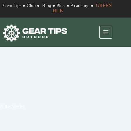
Pular
Gear Tips
●
Club
●
Blog
●
Plus
●
Academy
●
GREEN
para
HUB
o
conteúdo
Notas Verdes