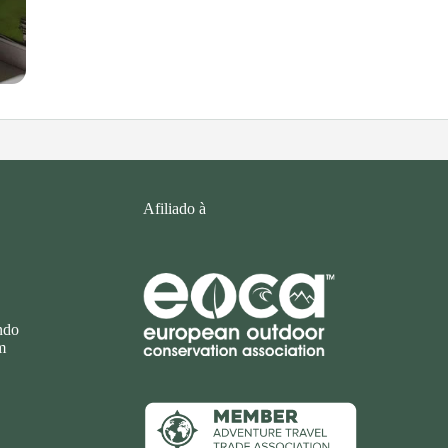
Afiliado à
endo
m