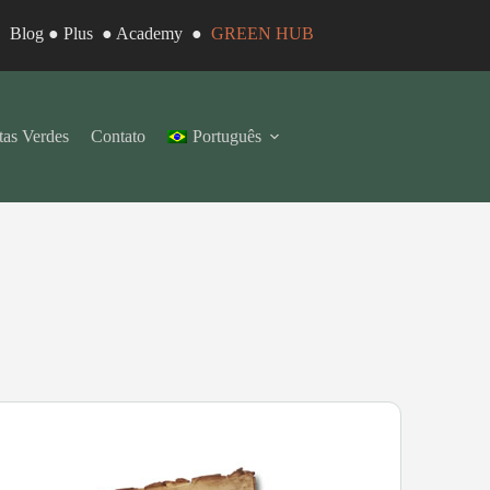
●
Blog
●
Plus
●
Academy
●
GREEN HUB
as Verdes
Contato
Português