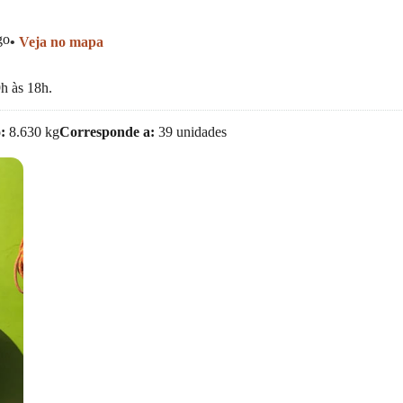
go
•
Veja no mapa
h às 18h.
o:
8.630 kg
Corresponde a:
39 unidades