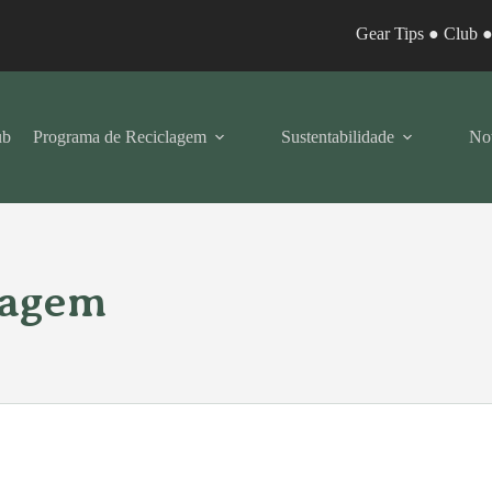
Gear Tips
●
Club
ub
Programa de Reciclagem
Sustentabilidade
Not
lagem