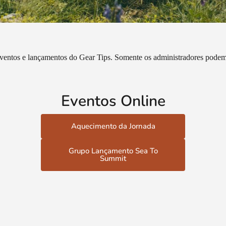
eventos e lançamentos do Gear Tips. Somente os administradores podem
Eventos Online
Aquecimento da Jornada
Grupo Lançamento Sea To
Summit