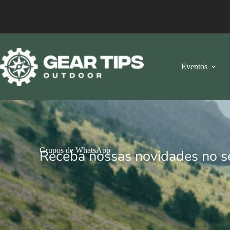
Eventos
Grupos de WhatsApp
Receba nossas novidades no