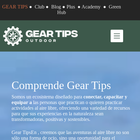
GEAR TIPS
●
Club
●
Blog
●
Plus
●
Academy
●
Green
Hub
Comprende Gear Tips
Somos un ecosistema diseñado para
conectar, capacitar y
equipar a
las personas que practican o quieren practicar
actividades al aire libre, ofreciendo una variedad de recursos
para que sus experiencias en la naturaleza sean
transformadoras, positivas y sostenibles.
Gear TipsEn , creemos que las aventuras al aire libre no son
sólo una forma de ocio, sino una oportunidad para el