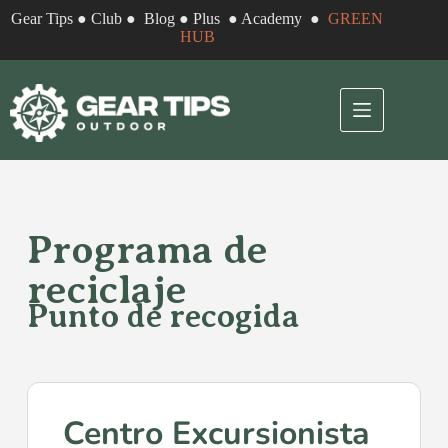
Gear Tips
●
Club
●
Blog
●
Plus
●
Academy
●
GREEN
HUB
Programa de
reciclaje
Punto de recogida
Centro Excursionista