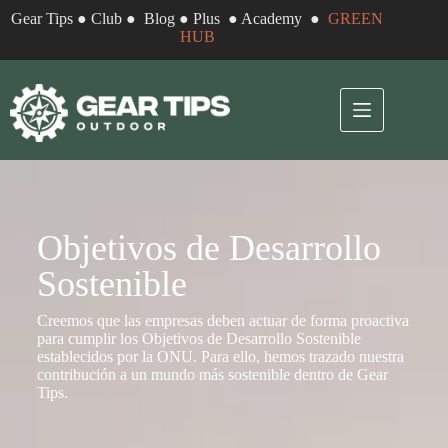
Gear Tips
●
Club
●
Blog
●
Plus
●
Academy
●
GREEN
HUB
Objetivos de Desarrollo
Sostenible
Creemos que las empresas deben actuar de forma proactiva
para cumplir los Objetivos de Desarrollo Sostenible
establecidos por la ONU. Para ello, hemos trazado nuestra
contribución a un mundo más sostenible dentro de Gear
Tips.