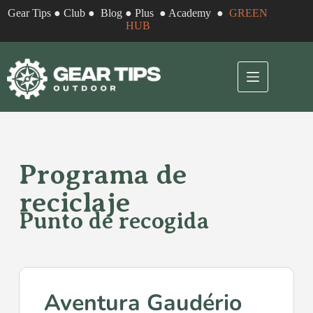
Gear Tips
●
Club
●
Blog
●
Plus
●
Academy
●
GREEN
HUB
Programa de
reciclaje
Punto de recogida
Aventura Gaudério