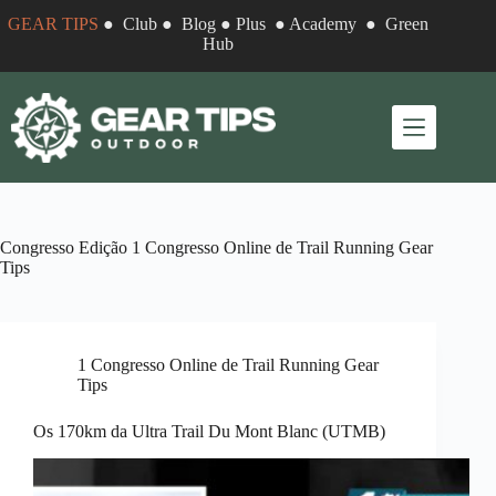
Pular
GEAR TIPS
●
Club
●
Blog
●
Plus
●
Academy
●
Green
para
Hub
o
conteúdo
Congresso Edição
1 Congresso Online de Trail Running Gear
Tips
1 Congresso Online de Trail Running Gear
Tips
Os 170km da Ultra Trail Du Mont Blanc (UTMB)