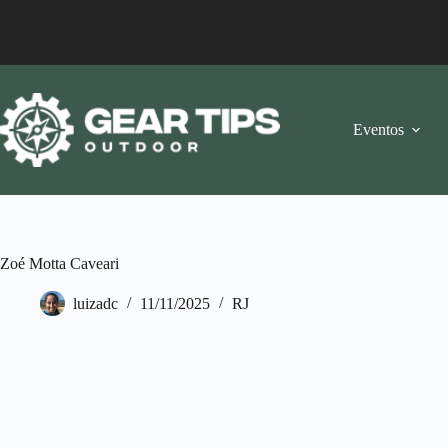
Pular
para
o
conteúdo
Eventos
Zoé Motta Caveari
luizadc
11/11/2025
RJ