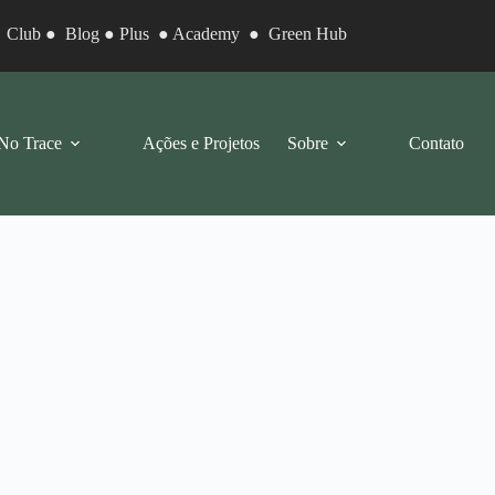
●
Club
●
Blog
●
Plus
●
Academy
●
Green Hub
No Trace
Ações e Projetos
Sobre
Contato