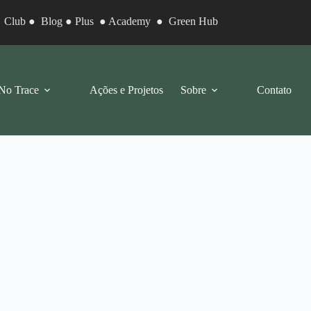
●
Club
●
Blog
●
Plus
●
Academy
●
Green Hub
No Trace
Ações e Projetos
Sobre
Contato