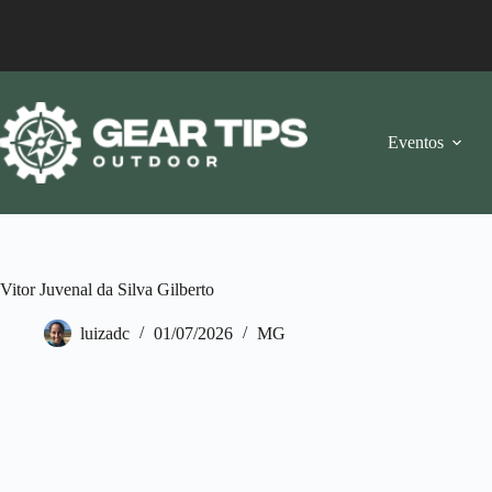
Pular
para
o
conteúdo
Eventos
Vitor Juvenal da Silva Gilberto
luizadc
01/07/2026
MG