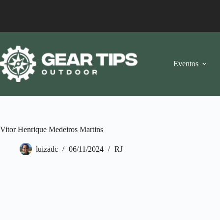
Pular
para
o
conteúdo
Eventos
Vitor Henrique Medeiros Martins
luizadc
06/11/2024
RJ