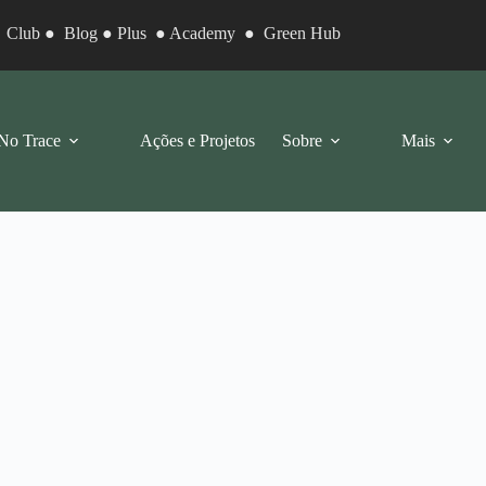
●
Club
●
Blog
●
Plus
●
Academy
●
Green Hub
No Trace
Ações e Projetos
Sobre
Mais