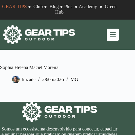
Pular
GEAR TIPS
●
Club
●
Blog
●
Plus
●
Academy
●
Green
para
Hub
o
conteúdo
Sophia Helena Maciel Moreira
luizadc
28/05/2026
MG
Somos um ecossistema desenvolvido para conectar, capacitar
e equipar pessoas que praticam ou querem praticar atividades