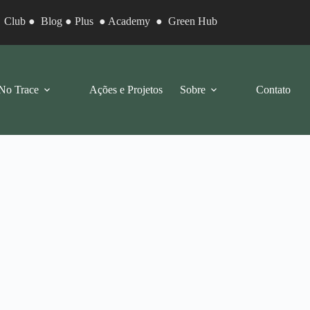
●
Club
●
Blog
●
Plus
●
Academy
●
Green Hub
No Trace
Ações e Projetos
Sobre
Contato