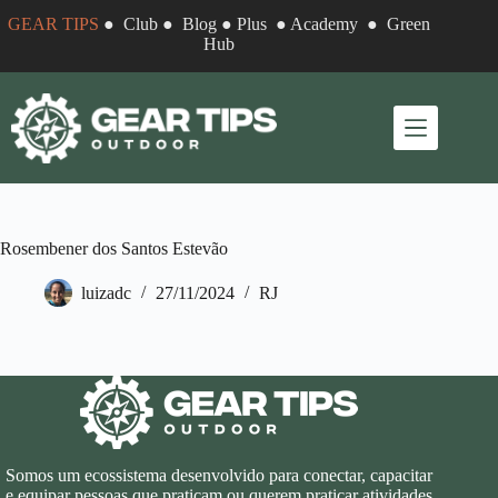
Pular
GEAR TIPS
●
Club
●
Blog
●
Plus
●
Academy
●
Green
para
Hub
o
conteúdo
Rosembener dos Santos Estevão
luizadc
27/11/2024
RJ
Somos um ecossistema desenvolvido para conectar, capacitar
e equipar pessoas que praticam ou querem praticar atividades