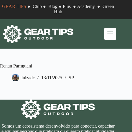
Pular
GEAR TIPS
●
Club
●
Blog
●
Plus
●
Academy
●
Green
para
Hub
o
conteúdo
Renan Parmgiani
luizadc
13/11/2025
SP
Somos um ecossistema desenvolvido para conectar, capacitar
e equipar pessoas que praticam ou querem praticar atividades