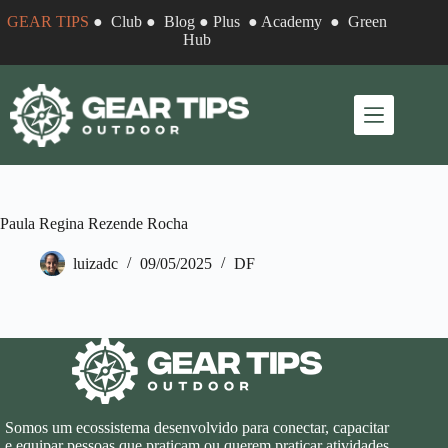
Pular
GEAR TIPS
●
Club
●
Blog
●
Plus
●
Academy
●
Green
para
Hub
o
conteúdo
Paula Regina Rezende Rocha
luizadc
09/05/2025
DF
Somos um ecossistema desenvolvido para conectar, capacitar
e equipar pessoas que praticam ou querem praticar atividades