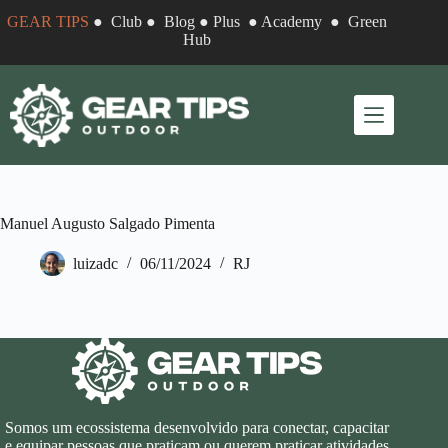
Pular
GEAR TIPS
●
Club
●
Blog
●
Plus
●
Academy
●
Green
para
Hub
o
conteúdo
Manuel Augusto Salgado Pimenta
luizadc
06/11/2024
RJ
Somos um ecossistema desenvolvido para conectar, capacitar
e equipar pessoas que praticam ou querem praticar atividades