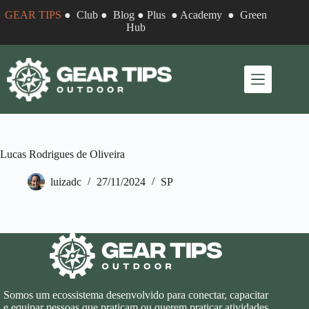
Pular
GEAR TIPS
●
Club
●
Blog
●
Plus
●
Academy
●
Green
para
Hub
o
conteúdo
Lucas Rodrigues de Oliveira
luizadc
27/11/2024
SP
Somos um ecossistema desenvolvido para conectar, capacitar
e equipar pessoas que praticam ou querem praticar atividades