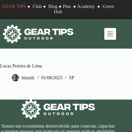
Pular
GEAR TIPS
●
Club
●
Blog
●
Plus
●
Academy
●
Green
para
Hub
o
conteúdo
Lucas Pereira de Lima
luizadc
01/08/2025
SP
Somos um ecossistema desenvolvido para conectar, capacitar
e equipar pessoas que praticam ou querem praticar atividades