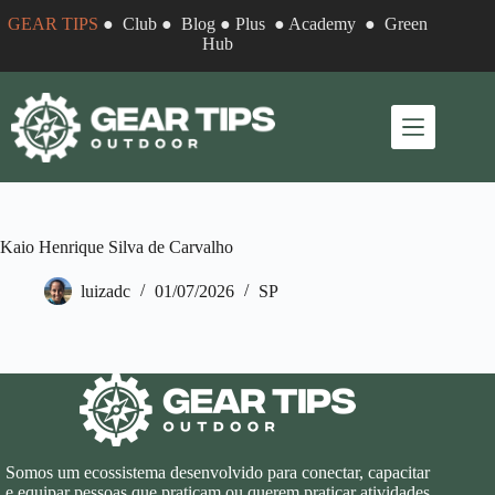
Pular
GEAR TIPS
●
Club
●
Blog
●
Plus
●
Academy
●
Green
para
Hub
o
conteúdo
Kaio Henrique Silva de Carvalho
luizadc
01/07/2026
SP
Somos um ecossistema desenvolvido para conectar, capacitar
e equipar pessoas que praticam ou querem praticar atividades