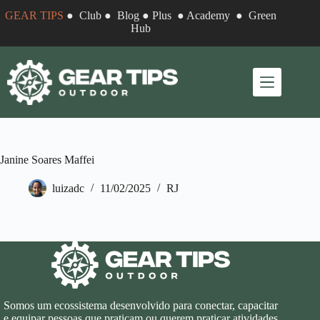
Pular
GEAR TIPS
●
Club
●
Blog
●
Plus
●
Academy
●
Green
para
Hub
o
conteúdo
Janine Soares Maffei
luizadc
11/02/2025
RJ
Somos um ecossistema desenvolvido para conectar, capacitar
e equipar pessoas que praticam ou querem praticar atividades