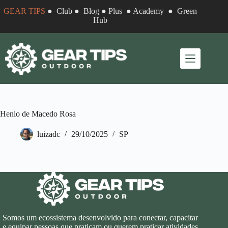
Pular
GEAR TIPS
●
Club
●
Blog
●
Plus
●
Academy
●
Green
para
Hub
o
conteúdo
Henio de Macedo Rosa
luizadc
29/10/2025
SP
Somos um ecossistema desenvolvido para conectar, capacitar
e equipar pessoas que praticam ou querem praticar atividades