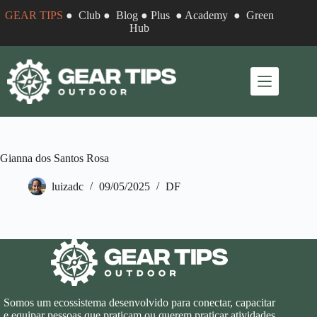
Pular
GEAR TIPS
●
Club
●
Blog
●
Plus
●
Academy
●
Green
para
Hub
o
conteúdo
Gianna dos Santos Rosa
luizadc
09/05/2025
DF
Somos um ecossistema desenvolvido para conectar, capacitar
e equipar pessoas que praticam ou querem praticar atividades