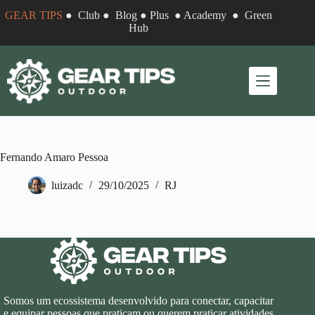
Pular
GEAR TIPS
●
Club
●
Blog
●
Plus
●
Academy
●
Green
para
Hub
o
conteúdo
Fernando Amaro Pessoa
luizadc
29/10/2025
RJ
Somos um ecossistema desenvolvido para conectar, capacitar
e equipar pessoas que praticam ou querem praticar atividades