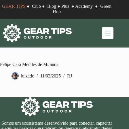
Pular
GEAR TIPS
●
Club
●
Blog
●
Plus
●
Academy
●
Green
para
Hub
o
conteúdo
Felipe Caio Mendes de Miranda
luizadc
11/02/2025
RJ
Somos um ecossistema desenvolvido para conectar, capacitar
e equipar pessoas que praticam ou querem praticar atividades