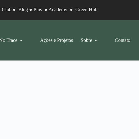
●
Club
●
Blog
●
Plus
●
Academy
●
Green Hub
No Trace
Ações e Projetos
Sobre
Contato