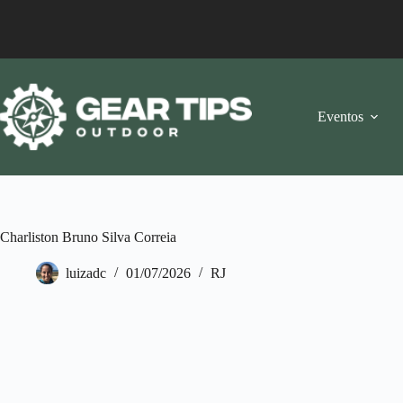
Pular
para
o
conteúdo
Eventos
Charliston Bruno Silva Correia
luizadc
01/07/2026
RJ