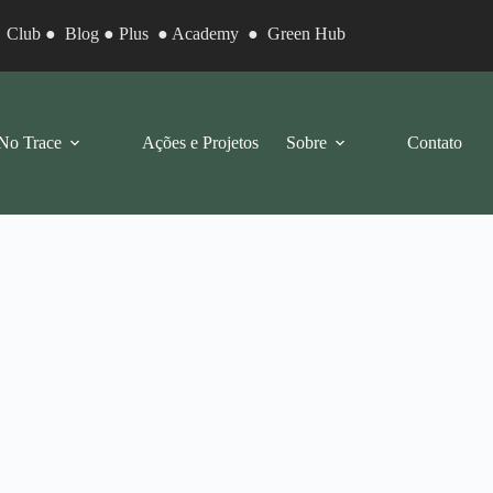
●
Club
●
Blog
●
Plus
●
Academy
●
Green Hub
No Trace
Ações e Projetos
Sobre
Contato