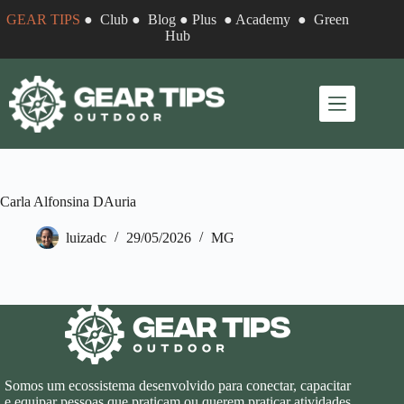
Pular
GEAR TIPS
●
Club
●
Blog
●
Plus
●
Academy
●
Green
para
Hub
o
conteúdo
Carla Alfonsina DAuria
luizadc
29/05/2026
MG
Somos um ecossistema desenvolvido para conectar, capacitar
e equipar pessoas que praticam ou querem praticar atividades