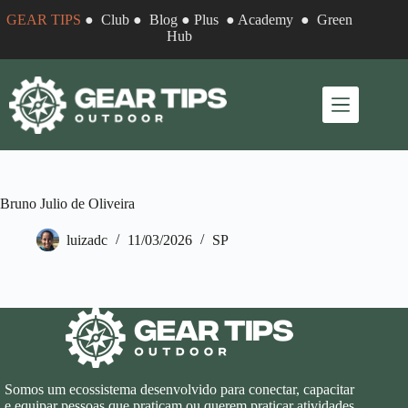
Pular
GEAR TIPS
●
Club
●
Blog
●
Plus
●
Academy
●
Green
para
Hub
o
conteúdo
Bruno Julio de Oliveira
luizadc
11/03/2026
SP
Somos um ecossistema desenvolvido para conectar, capacitar
e equipar pessoas que praticam ou querem praticar atividades