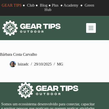
Pular
GEAR TIPS
●
Club
●
Blog
●
Plus
●
Academy
●
Green
para
Hub
o
conteúdo
Bárbara Costa Carvalho
luizadc
29/10/2025
MG
Somos um ecossistema desenvolvido para conectar, capacitar
e equipar pessoas que praticam ou querem praticar atividades