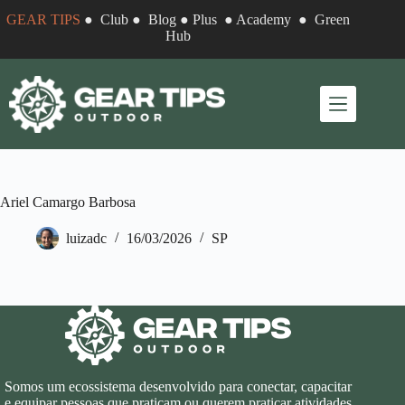
Pular
GEAR TIPS
●
Club
●
Blog
●
Plus
●
Academy
●
Green
para
Hub
o
conteúdo
Ariel Camargo Barbosa
luizadc
16/03/2026
SP
Somos um ecossistema desenvolvido para conectar, capacitar
e equipar pessoas que praticam ou querem praticar atividades