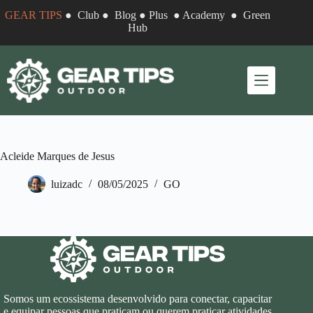
Pular
GEAR TIPS
●
Club
●
Blog
●
Plus
●
Academy
●
Green
para
Hub
o
conteúdo
Acleide Marques de Jesus
luizadc
08/05/2025
GO
Somos um ecossistema desenvolvido para conectar, capacitar
e equipar pessoas que praticam ou querem praticar atividades