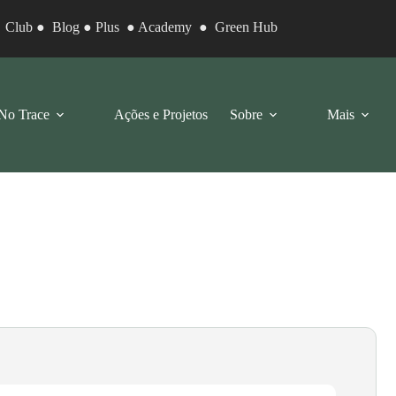
●
Club
●
Blog
●
Plus
●
Academy
●
Green Hub
No Trace
Ações e Projetos
Sobre
Mais