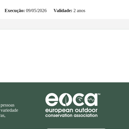
Execução:
09/05/2026
Validade:
2 anos
Afiliado à
 pessoas
 variedade
as,