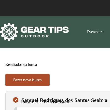
Eventos
Resultados da busca
Fazer nova busca
Samuel Rodrigues dos Santos Seabra
Local:
Boa Vista
•
RR
•
Brasil