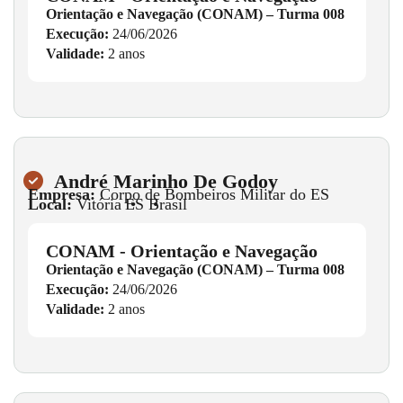
Orientação e Navegação (CONAM) – Turma 008
Execução:
24/06/2026
Validade:
2 anos
André Marinho De Godoy
Empresa:
Corpo de Bombeiros Militar do ES
Local:
Vitória
•
ES
•
Brasil
CONAM - Orientação e Navegação
Orientação e Navegação (CONAM) – Turma 008
Execução:
24/06/2026
Validade:
2 anos