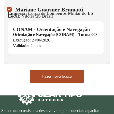
Mariane Guarnier Brumatti
Empresa:
Corpo de Bombeiros Militar do ES
Local:
Vitória
•
ES
•
Brasil
CONAM - Orientação e Navegação
Orientação e Navegação (CONAM) – Turma 008
Execução:
24/06/2026
Validade:
2 anos
Fazer nova busca
Somos um ecossistema desenvolvido para conectar, capacitar