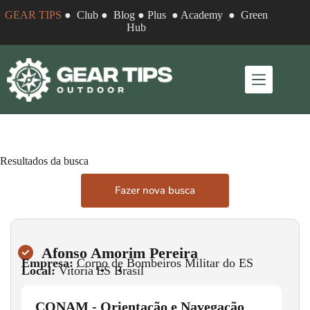
GEAR TIPS
●
Club
●
Blog
●
Plus
●
Academy
●
Green
Hub
Resultados da busca
Fazer nova busca
Afonso Amorim Pereira
Empresa:
Corpo de Bombeiros Militar do ES
Local:
Vitória
•
ES
•
Brasil
CONAM - Orientação e Navegação