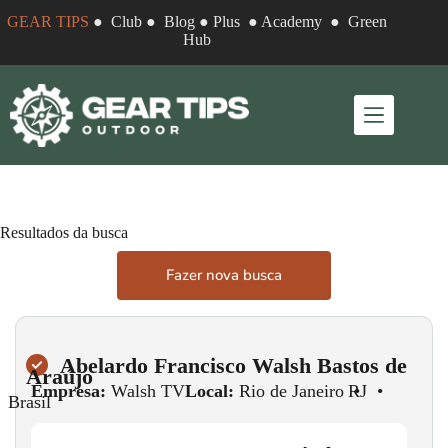
GEAR TIPS
●
Club
●
Blog
●
Plus
●
Academy
●
Green
Hub
Resultados da busca
Fazer nova busca
Abelardo Francisco Walsh Bastos de
Araújo
Empresa:
Walsh TV
Local:
Rio de Janeiro
•
RJ
•
Brasil