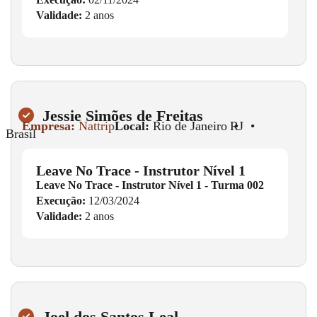
Validade:
2 anos
Jessie Simões de Freitas
Empresa:
Nattrip
Local:
Rio de Janeiro
•
RJ
•
Brasil
Leave No Trace - Instrutor Nível 1
Leave No Trace - Instrutor Nível 1 - Turma 002
Execução:
12/03/2024
Validade:
2 anos
Joel dos Santos Leal