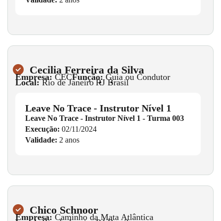
Cecilia Ferreira da Silva
Empresa:
CEC
Função:
Guia ou Condutor
Local:
Rio de Janeiro
•
RJ
•
Brasil
Leave No Trace - Instrutor Nível 1
Leave No Trace - Instrutor Nível 1 - Turma 003
Execução:
02/11/2024
Validade:
2 anos
Chico Schnoor
Empresa:
Caminho da Mata Atlântica