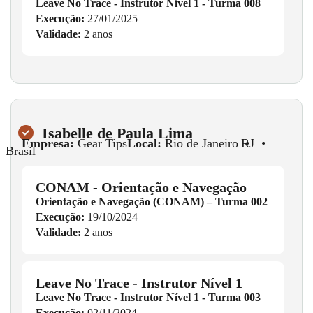
Leave No Trace - Instrutor Nível 1 - Turma 008
Execução:
27/01/2025
Validade:
2 anos
Isabelle de Paula Lima
Empresa:
Gear Tips
Local:
Rio de Janeiro
•
RJ
•
Brasil
CONAM - Orientação e Navegação
Orientação e Navegação (CONAM) – Turma 002
Execução:
19/10/2024
Validade:
2 anos
Leave No Trace - Instrutor Nível 1
Leave No Trace - Instrutor Nível 1 - Turma 003
Execução:
02/11/2024