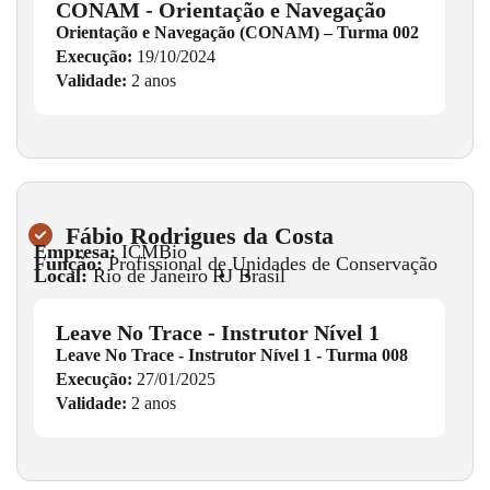
CONAM - Orientação e Navegação
Orientação e Navegação (CONAM) – Turma 002
Execução:
19/10/2024
Validade:
2 anos
Fábio Rodrigues da Costa
Empresa:
ICMBio
Função:
Profissional de Unidades de Conservação
Local:
Rio de Janeiro
•
RJ
•
Brasil
Leave No Trace - Instrutor Nível 1
Leave No Trace - Instrutor Nível 1 - Turma 008
Execução:
27/01/2025
Validade:
2 anos