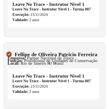
Leave No Trace - Instrutor Nível 1
Leave No Trace - Instrutor Nível 1 - Turma 007
Execução:
23/11/2024
Validade:
2 anos
Fellipe de Oliveira Patricio Ferreira
Empresa:
Parque Nacional da Tijuca
Função:
Profissional de Unidades de Conservação
Local:
Rio de Janeiro
•
RJ
•
Brasil
Leave No Trace - Instrutor Nível 1
Leave No Trace - Instrutor Nível 1 - Turma 007
Execução:
23/11/2024
Validade:
2 anos