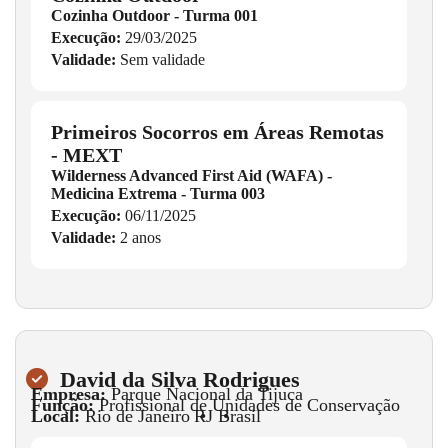
Cozinha Outdoor - Turma 001
Execução:
29/03/2025
Validade:
Sem validade
Primeiros Socorros em Áreas Remotas
- MEXT
Wilderness Advanced First Aid (WAFA) -
Medicina Extrema - Turma 003
Execução:
06/11/2025
Validade:
2 anos
David da Silva Rodrigues
Empresa:
Parque Nacional da Tijuca
Função:
Profissional de Unidades de Conservação
Local:
Rio de Janeiro
•
RJ
•
Brasil