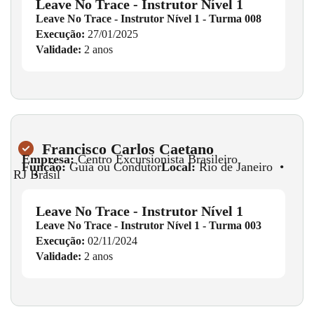
Leave No Trace - Instrutor Nível 1
Leave No Trace - Instrutor Nível 1 - Turma 008
Execução:
27/01/2025
Validade:
2 anos
Francisco Carlos Caetano
Empresa:
Centro Excursionista Brasileiro
Função:
Guia ou Condutor
Local:
Rio de Janeiro
•
RJ
•
Brasil
Leave No Trace - Instrutor Nível 1
Leave No Trace - Instrutor Nível 1 - Turma 003
Execução:
02/11/2024
Validade:
2 anos