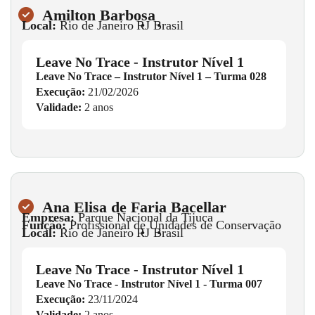
Amilton Barbosa
Local:
Rio de Janeiro
•
RJ
•
Brasil
Leave No Trace - Instrutor Nível 1
Leave No Trace – Instrutor Nível 1 – Turma 028
Execução:
21/02/2026
Validade:
2 anos
Ana Elisa de Faria Bacellar
Empresa:
Parque Nacional da Tijuca
Função:
Profissional de Unidades de Conservação
Local:
Rio de Janeiro
•
RJ
•
Brasil
Leave No Trace - Instrutor Nível 1
Leave No Trace - Instrutor Nível 1 - Turma 007
Execução:
23/11/2024
Validade:
2 anos