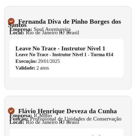
Fernanda Diva de Pinho Borges dos
Santos
Empresa:
Soul Aventureira
Local:
Rio de Janeiro
•
RJ
•
Brasil
Leave No Trace - Instrutor Nível 1
Leave No Trace - Instrutor Nível 1 - Turma 014
Execução:
29/01/2025
Validade:
2 anos
Flávio Henrique Deveza da Cunha
Empresa:
ICMBio
Função:
Profissional de Unidades de Conservação
Local:
Rio de Janeiro
•
RJ
•
Brasil