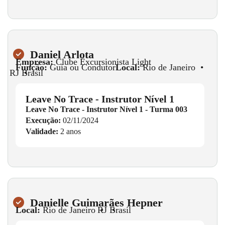
Daniel Arlota
Empresa:
Clube Excursionista Light
Função:
Guia ou Condutor
Local:
Rio de Janeiro
•
RJ
•
Brasil
Leave No Trace - Instrutor Nível 1
Leave No Trace - Instrutor Nível 1 - Turma 003
Execução:
02/11/2024
Validade:
2 anos
Danielle Guimarães Hepner
Local:
Rio de Janeiro
•
RJ
•
Brasil