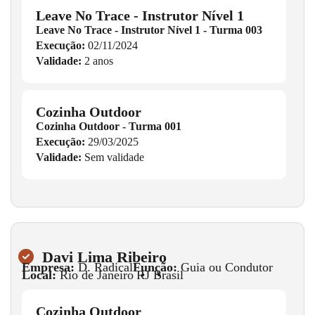
Leave No Trace - Instrutor Nível 1
Leave No Trace - Instrutor Nível 1 - Turma 003
Execução:
02/11/2024
Validade:
2 anos
Cozinha Outdoor
Cozinha Outdoor - Turma 001
Execução:
29/03/2025
Validade:
Sem validade
Davi Lima Ribeiro
Empresa:
D. Radical
Função:
Guia ou Condutor
Local:
Rio de Janeiro
•
RJ
•
Brasil
Cozinha Outdoor