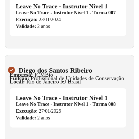
Leave No Trace - Instrutor Nível 1
Leave No Trace - Instrutor Nível 1 - Turma 007
Execução:
23/11/2024
Validade:
2 anos
Diego dos Santos Ribeiro
Empresa:
ICMBio
Função:
Profissional de Unidades de Conservação
Local:
Rio de Janeiro
•
RJ
•
Brasil
Leave No Trace - Instrutor Nível 1
Leave No Trace - Instrutor Nível 1 - Turma 008
Execução:
27/01/2025
Validade:
2 anos