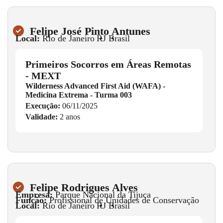
Felipe José Pinto Antunes
Local:
Rio de Janeiro
•
RJ
•
Brasil
Primeiros Socorros em Áreas Remotas
- MEXT
Wilderness Advanced First Aid (WAFA) -
Medicina Extrema - Turma 003
Execução:
06/11/2025
Validade:
2 anos
Felipe Rodrigues Alves
Empresa:
Parque Nacional da Tijuca
Função:
Profissional de Unidades de Conservação
Local:
Rio de Janeiro
•
RJ
•
Brasil