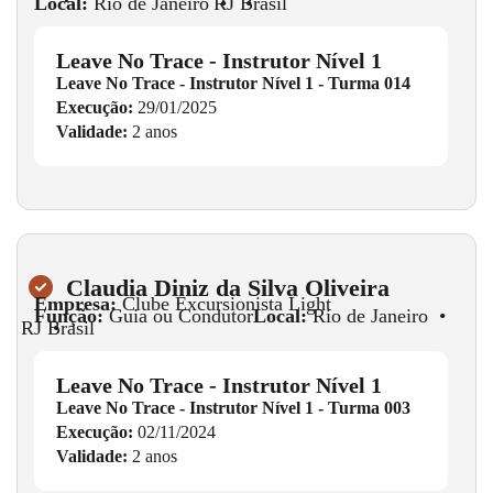
Local:
Rio de Janeiro
•
RJ
•
Brasil
Leave No Trace - Instrutor Nível 1
Leave No Trace - Instrutor Nível 1 - Turma 014
Execução:
29/01/2025
Validade:
2 anos
Claudia Diniz da Silva Oliveira
Empresa:
Clube Excursionista Light
Função:
Guia ou Condutor
Local:
Rio de Janeiro
•
RJ
•
Brasil
Leave No Trace - Instrutor Nível 1
Leave No Trace - Instrutor Nível 1 - Turma 003
Execução:
02/11/2024
Validade:
2 anos