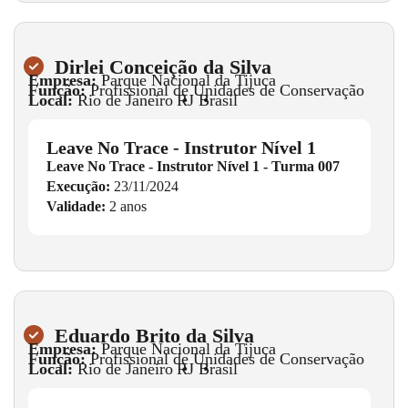
Dirlei Conceição da Silva
Empresa:
Parque Nacional da Tijuca
Função:
Profissional de Unidades de Conservação
Local:
Rio de Janeiro
•
RJ
•
Brasil
Leave No Trace - Instrutor Nível 1
Leave No Trace - Instrutor Nível 1 - Turma 007
Execução:
23/11/2024
Validade:
2 anos
Eduardo Brito da Silva
Empresa:
Parque Nacional da Tijuca
Função:
Profissional de Unidades de Conservação
Local:
Rio de Janeiro
•
RJ
•
Brasil