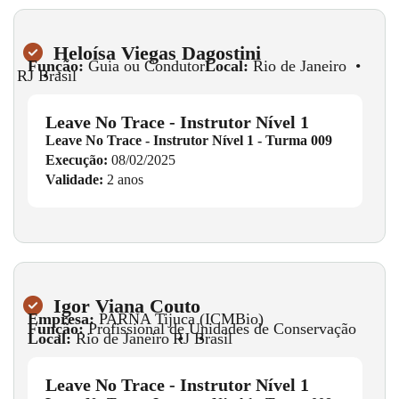
Heloísa Viegas Dagostini
Função:
Guia ou Condutor
Local:
Rio de Janeiro
•
RJ
•
Brasil
Leave No Trace - Instrutor Nível 1
Leave No Trace - Instrutor Nível 1 - Turma 009
Execução:
08/02/2025
Validade:
2 anos
Igor Viana Couto
Empresa:
PARNA Tijuca (ICMBio)
Função:
Profissional de Unidades de Conservação
Local:
Rio de Janeiro
•
RJ
•
Brasil
Leave No Trace - Instrutor Nível 1