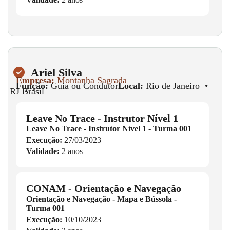
Ariel Silva
Empresa:
Montanha Sagrada
Função:
Guia ou Condutor
Local:
Rio de Janeiro
•
RJ
•
Brasil
Leave No Trace - Instrutor Nível 1
Leave No Trace - Instrutor Nível 1 - Turma 001
Execução:
27/03/2023
Validade:
2 anos
CONAM - Orientação e Navegação
Orientação e Navegação - Mapa e Bússola -
Turma 001
Execução:
10/10/2023