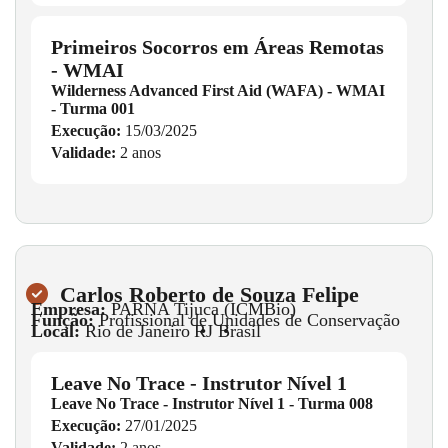
Primeiros Socorros em Áreas Remotas
- WMAI
Wilderness Advanced First Aid (WAFA) - WMAI
- Turma 001
Execução:
15/03/2025
Validade:
2 anos
Carlos Roberto de Souza Felipe
Empresa:
PARNA Tijuca (ICMBio)
Função:
Profissional de Unidades de Conservação
Local:
Rio de Janeiro
•
RJ
•
Brasil
Leave No Trace - Instrutor Nível 1
Leave No Trace - Instrutor Nível 1 - Turma 008
Execução:
27/01/2025
Validade:
2 anos