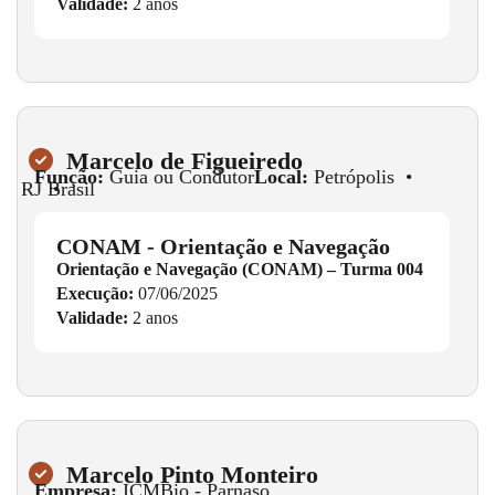
Validade:
2 anos
Marcelo de Figueiredo
Função:
Guia ou Condutor
Local:
Petrópolis
•
RJ
•
Brasil
CONAM - Orientação e Navegação
Orientação e Navegação (CONAM) – Turma 004
Execução:
07/06/2025
Validade:
2 anos
Marcelo Pinto Monteiro
Empresa:
ICMBio - Parnaso