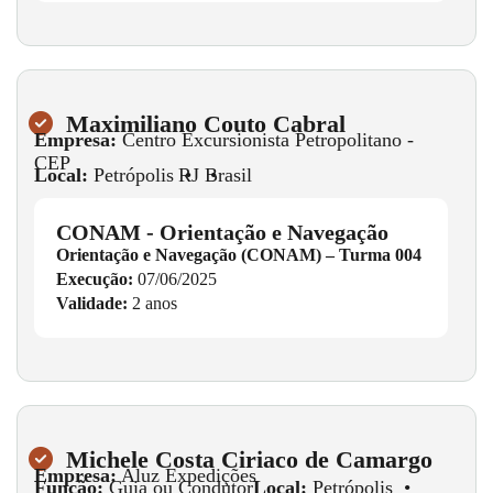
Maximiliano Couto Cabral
Empresa:
Centro Excursionista Petropolitano -
CEP
Local:
Petrópolis
•
RJ
•
Brasil
CONAM - Orientação e Navegação
Orientação e Navegação (CONAM) – Turma 004
Execução:
07/06/2025
Validade:
2 anos
Michele Costa Ciriaco de Camargo
Empresa:
Aluz Expedições
Função:
Guia ou Condutor
Local:
Petrópolis
•