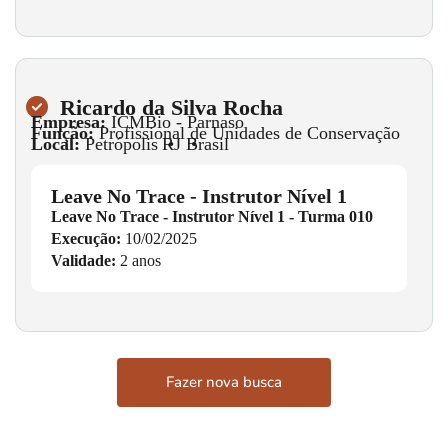
Ricardo da Silva Rocha
Empresa:
ICMBio - Parnaso
Função:
Profissional de Unidades de Conservação
Local:
Petrópolis
•
RJ
•
Brasil
Leave No Trace - Instrutor Nível 1
Leave No Trace - Instrutor Nível 1 - Turma 010
Execução:
10/02/2025
Validade:
2 anos
Fazer nova busca