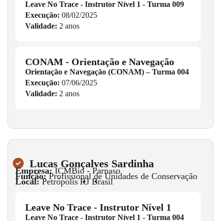
Leave No Trace - Instrutor Nível 1 - Turma 009
Execução:
08/02/2025
Validade:
2 anos
CONAM - Orientação e Navegação
Orientação e Navegação (CONAM) – Turma 004
Execução:
07/06/2025
Validade:
2 anos
Lucas Gonçalves Sardinha
Empresa:
ICMBio - Parnaso
Função:
Profissional de Unidades de Conservação
Local:
Petrópolis
•
RJ
•
Brasil
Leave No Trace - Instrutor Nível 1
Leave No Trace - Instrutor Nível 1 - Turma 004