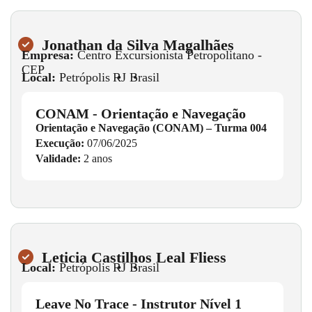
Jonathan da Silva Magalhães
Empresa:
Centro Excursionista Petropolitano -
CEP
Local:
Petrópolis
•
RJ
•
Brasil
CONAM - Orientação e Navegação
Orientação e Navegação (CONAM) – Turma 004
Execução:
07/06/2025
Validade:
2 anos
Leticia Castilhos Leal Fliess
Local:
Petrópolis
•
RJ
•
Brasil
Leave No Trace - Instrutor Nível 1