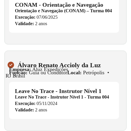
CONAM - Orientação e Navegação
Orientação e Navegação (CONAM) – Turma 004
Execução:
07/06/2025
Validade:
2 anos
Álvaro Renato Accioly da Luz
Empresa:
Aluz Expedições
Função:
Guia ou Condutor
Local:
Petrópolis
•
RJ
•
Brasil
Leave No Trace - Instrutor Nível 1
Leave No Trace - Instrutor Nível 1 - Turma 004
Execução:
05/11/2024
Validade:
2 anos