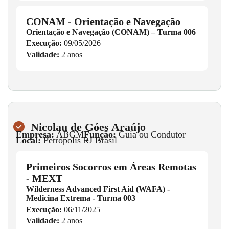
CONAM - Orientação e Navegação
Orientação e Navegação (CONAM) – Turma 006
Execução:
09/05/2026
Validade:
2 anos
Nicolau de Góes Araújo
Empresa:
ABGM
Função:
Guia ou Condutor
Local:
Petrópolis
•
RJ
•
Brasil
Primeiros Socorros em Áreas Remotas
- MEXT
Wilderness Advanced First Aid (WAFA) -
Medicina Extrema - Turma 003
Execução:
06/11/2025
Validade:
2 anos