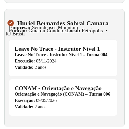
Huriel Bernardes Sobral Camara
Empresa:
Semideuses Mountain
Função:
Guia ou Condutor
Local:
Petrópolis
•
RJ
•
Brasil
Leave No Trace - Instrutor Nível 1
Leave No Trace - Instrutor Nível 1 - Turma 004
Execução:
05/11/2024
Validade:
2 anos
CONAM - Orientação e Navegação
Orientação e Navegação (CONAM) – Turma 006
Execução:
09/05/2026
Validade:
2 anos