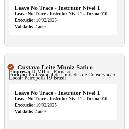
Leave No Trace - Instrutor Nível 1
Leave No Trace - Instrutor Nível 1 - Turma 010
Execução:
10/02/2025
Validade:
2 anos
Gustavo Leite Muniz Satiro
Empresa:
ICMBio - Parnaso
Função:
Profissional de Unidades de Conservação
Local:
Petrópolis
•
RJ
•
Brasil
Leave No Trace - Instrutor Nível 1
Leave No Trace - Instrutor Nível 1 - Turma 010
Execução:
10/02/2025
Validade:
2 anos