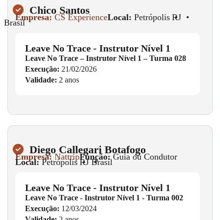
Chico Santos
Empresa:
CS Experience
Local:
Petrópolis
•
RJ
•
Brasil
Leave No Trace - Instrutor Nível 1
Leave No Trace – Instrutor Nível 1 – Turma 028
Execução:
21/02/2026
Validade:
2 anos
Diego Callegari Botafogo
Empresa:
Nattrip
Função:
Guia ou Condutor
Local:
Petrópolis
•
RJ
•
Brasil
Leave No Trace - Instrutor Nível 1
Leave No Trace - Instrutor Nível 1 - Turma 002
Execução:
12/03/2024
Validade:
2 anos