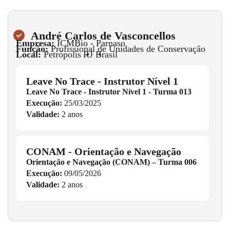
André Carlos de Vasconcellos
Empresa:
ICMBio - Parnaso
Função:
Profissional de Unidades de Conservação
Local:
Petrópolis
•
RJ
•
Brasil
Leave No Trace - Instrutor Nível 1
Leave No Trace - Instrutor Nível 1 - Turma 013
Execução:
25/03/2025
Validade:
2 anos
CONAM - Orientação e Navegação
Orientação e Navegação (CONAM) – Turma 006
Execução:
09/05/2026
Validade:
2 anos