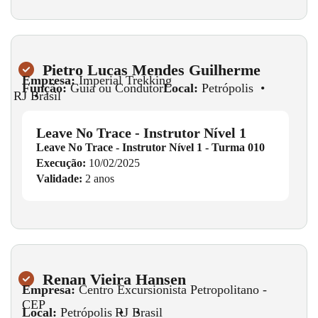
Pietro Lucas Mendes Guilherme
Empresa:
Imperial Trekking
Função:
Guia ou Condutor
Local:
Petrópolis
•
RJ
•
Brasil
Leave No Trace - Instrutor Nível 1
Leave No Trace - Instrutor Nível 1 - Turma 010
Execução:
10/02/2025
Validade:
2 anos
Renan Vieira Hansen
Empresa:
Centro Excursionista Petropolitano -
CEP
Local:
Petrópolis
•
RJ
•
Brasil