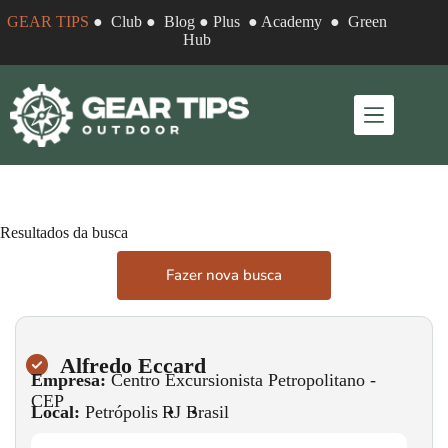
GEAR TIPS
●
Club
●
Blog
●
Plus
●
Academy
●
Green
Hub
Resultados da busca
Fazer nova busca
Alfredo Eccard
Empresa:
Centro Excursionista Petropolitano -
CEP
Local:
Petrópolis
•
RJ
•
Brasil