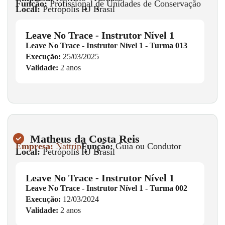
Função:
Profissional de Unidades de Conservação
Local:
Petrópolis
•
RJ
•
Brasil
Leave No Trace - Instrutor Nível 1
Leave No Trace - Instrutor Nível 1 - Turma 013
Execução:
25/03/2025
Validade:
2 anos
Matheus da Costa Reis
Empresa:
Nattrip
Função:
Guia ou Condutor
Local:
Petrópolis
•
RJ
•
Brasil
Leave No Trace - Instrutor Nível 1
Leave No Trace - Instrutor Nível 1 - Turma 002
Execução:
12/03/2024
Validade:
2 anos