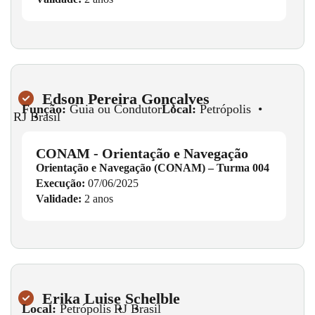
Edson Pereira Gonçalves
Função:
Guia ou Condutor
Local:
Petrópolis
•
RJ
•
Brasil
CONAM - Orientação e Navegação
Orientação e Navegação (CONAM) – Turma 004
Execução:
07/06/2025
Validade:
2 anos
Erika Luise Schelble
Local:
Petrópolis
•
RJ
•
Brasil