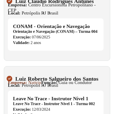
Luiz Claudio Rodrigues Antunes
Empresa:
Centro Excursionista Petropolitano -
CEP
Local:
Petrópolis
•
RJ
•
Brasil
CONAM - Orientação e Navegação
Orientação e Navegação (CONAM) – Turma 004
Execução:
07/06/2025
Validade:
2 anos
Luiz Roberto Salgueiro dos Santos
Empresa:
Nattrip
Função:
Guia ou Condutor
Local:
Petrópolis
•
RJ
•
Brasil
Leave No Trace - Instrutor Nível 1
Leave No Trace - Instrutor Nível 1 - Turma 002
Execução:
12/03/2024