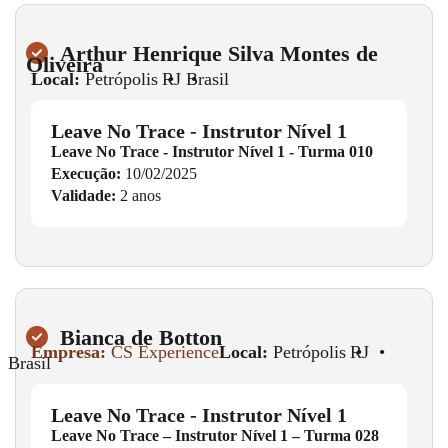
Arthur Henrique Silva Montes de
Oliveira
Local:
Petrópolis
•
RJ
•
Brasil
Leave No Trace - Instrutor Nível 1
Leave No Trace - Instrutor Nível 1 - Turma 010
Execução:
10/02/2025
Validade:
2 anos
Bianca de Botton
Empresa:
CS Experience
Local:
Petrópolis
•
RJ
•
Brasil
Leave No Trace - Instrutor Nível 1
Leave No Trace – Instrutor Nível 1 – Turma 028