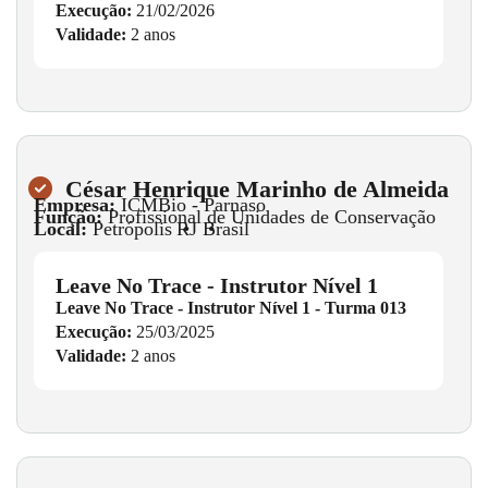
Execução:
21/02/2026
Validade:
2 anos
César Henrique Marinho de Almeida
Empresa:
ICMBio - Parnaso
Função:
Profissional de Unidades de Conservação
Local:
Petrópolis
•
RJ
•
Brasil
Leave No Trace - Instrutor Nível 1
Leave No Trace - Instrutor Nível 1 - Turma 013
Execução:
25/03/2025
Validade:
2 anos