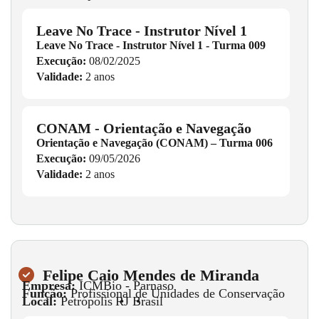
Leave No Trace - Instrutor Nível 1
Leave No Trace - Instrutor Nível 1 - Turma 009
Execução:
08/02/2025
Validade:
2 anos
CONAM - Orientação e Navegação
Orientação e Navegação (CONAM) – Turma 006
Execução:
09/05/2026
Validade:
2 anos
Felipe Caio Mendes de Miranda
Empresa:
ICMBio - Parnaso
Função:
Profissional de Unidades de Conservação
Local:
Petrópolis
•
RJ
•
Brasil