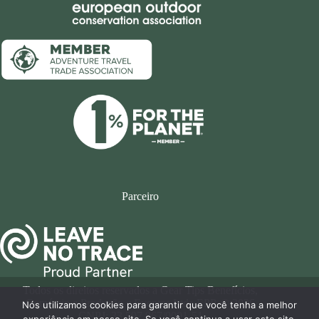
Parceiro
Todos os direitos reservados a Gear Tips Benefícios,
Comércio e Produção e Eventos Ltda EPP. © 2026
Nós utilizamos cookies para garantir que você tenha a melhor
CNPJ: 33.597.967/0001-51