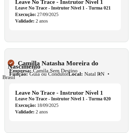
Leave No Trace - Instrutor Nível 1
Leave No Trace - Instrutor Nível 1 - Turma 021
Execução:
27/09/2025
Validade:
2 anos
Camilla Natasha Moreira do
Nascimento
Empresa:
Camila Sem Destino
Função:
Guia ou Condutor
Local:
Natal
•
RN
•
Brasil
Leave No Trace - Instrutor Nível 1
Leave No Trace - Instrutor Nível 1 - Turma 020
Execução:
18/09/2025
Validade:
2 anos