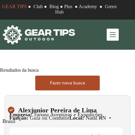
GEAR TIPS
●
Club
●
Blog
●
Plus
●
Academy
●
Green
Hub
Resultados da busca
Fazer nova busca
Alexjunior Pereira de Lima
Empresa:
Turuna Aventuras e Expedições
Função:
Guia ou Condutor
Local:
Natal
•
RN
•
Brasil