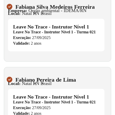
Fabiana Silva Medeiros Ferreira
Empresa:
Órgão ambiental - IDEMA/RN
Local:
Natal
•
RN
•
Brasil
Leave No Trace - Instrutor Nível 1
Leave No Trace - Instrutor Nível 1 - Turma 021
Execução:
27/09/2025
Validade:
2 anos
Fabiano Pereira de Lima
Local:
Natal
•
RN
•
Brasil
Leave No Trace - Instrutor Nível 1
Leave No Trace - Instrutor Nível 1 - Turma 021
Execução:
27/09/2025
Validade:
2 anos