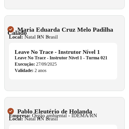
Maria Eduarda Cruz Melo Padilha
Calado
Local:
Natal
•
RN
•
Brasil
Leave No Trace - Instrutor Nível 1
Leave No Trace - Instrutor Nível 1 - Turma 021
Execução:
27/09/2025
Validade:
2 anos
Pablo Eleutério de Holanda
Empresa:
Órgão ambiental - IDEMA/RN
Local:
Natal
•
RN
•
Brasil