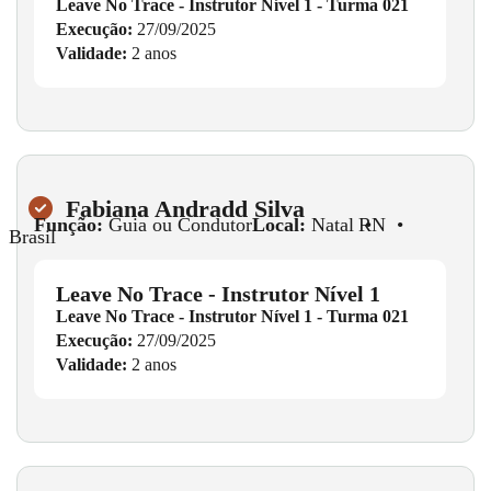
Leave No Trace - Instrutor Nível 1 - Turma 021
Execução:
27/09/2025
Validade:
2 anos
Fabiana Andradd Silva
Função:
Guia ou Condutor
Local:
Natal
•
RN
•
Brasil
Leave No Trace - Instrutor Nível 1
Leave No Trace - Instrutor Nível 1 - Turma 021
Execução:
27/09/2025
Validade:
2 anos