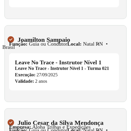
Joamilton Sampaio
Função:
Guia ou Condutor
Local:
Natal
•
RN
•
Brasil
Leave No Trace - Instrutor Nível 1
Leave No Trace - Instrutor Nível 1 - Turma 021
Execução:
27/09/2025
Validade:
2 anos
Julio Cesar da Silva Mendonça
Empresa:
Aloha Trilhas e Expedições
Função:
Guia ou Condutor
Local:
Natal
•
RN
•