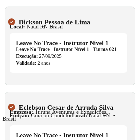
Dickson Pessoa de Lima
Local:
Natal
•
RN
•
Brasil
Leave No Trace - Instrutor Nível 1
Leave No Trace - Instrutor Nível 1 - Turma 021
Execução:
27/09/2025
Validade:
2 anos
Eclebson Cesar de Arruda Silva
Empresa:
Turuna Aventuras e Expedições
Função:
Guia ou Condutor
Local:
Natal
•
RN
•
Brasil
Leave No Trace - Instrutor Nível 1