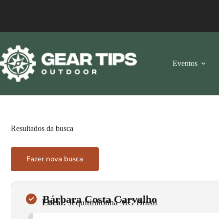
Eventos
Resultados da busca
Fazer nova busca
Bárbara Costa Carvalho
Local:
Jequitinhonha
•
MG
•
Brasil