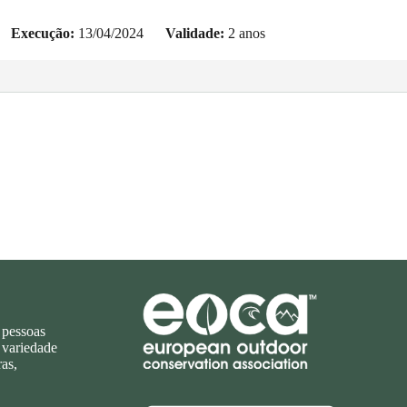
Execução:
13/04/2024
Validade:
2 anos
Afiliado à
 pessoas
 variedade
as,