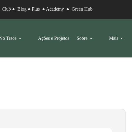
●
Club
●
Blog
●
Plus
●
Academy
●
Green Hub
No Trace
Ações e Projetos
Sobre
Mais