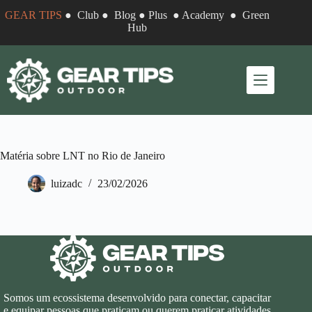
Pular
GEAR TIPS
●
Club
●
Blog
●
Plus
●
Academy
●
Green
para
Hub
o
conteúdo
Matéria sobre LNT no Rio de Janeiro
luizadc
23/02/2026
Somos um ecossistema desenvolvido para conectar, capacitar
e equipar pessoas que praticam ou querem praticar atividades