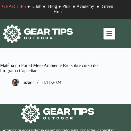
Pular
GEAR TIPS
●
Club
●
Blog
●
Plus
●
Academy
●
Green
para
Hub
o
conteúdo
Matéria no Portal Meio Ambiente Rio sobre curso do
Programa Capacitar
luizadc
11/11/2024
Somos um ecossistema desenvolvido para conectar, capacitar