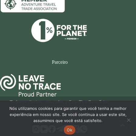
Parceiro
Todos os direitos reservados a Gear Tips Benefícios,
Comércio e Produção e Eventos Ltda EPP. © 2026
Nós utilizamos cookies para garantir que você tenha a melhor
CNPJ: 33.597.967/0001-51
experiência em nosso site. Se você continua a usar este site,
assumimos que você está satisfeito.
Ok