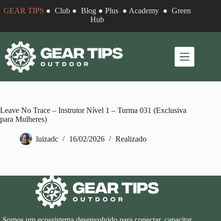
Pular
GEAR TIPS
●
Club
●
Blog
●
Plus
●
Academy
●
Green
para
Hub
o
conteúdo
Leave No Trace – Instrutor Nível 1 – Turma 031 (Exclusiva
para Mulheres)
luizadc
16/02/2026
Realizado
Somos um ecossistema desenvolvido para conectar, capacitar