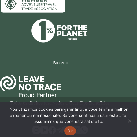
Parceiro
Todos os direitos reservados a Gear Tips Benefícios,
Comércio e Produção e Eventos Ltda EPP. © 2026
Nós utilizamos cookies para garantir que você tenha a melhor
CNPJ: 33.597.967/0001-51
experiência em nosso site. Se você continua a usar este site,
assumimos que você está satisfeito.
Ok