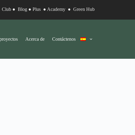
●
Club
●
Blog
●
Plus
●
Academy
●
Green Hub
proyectos
Acerca de
Contáctenos