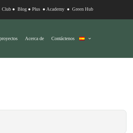
●
Club
●
Blog
●
Plus
●
Academy
●
Green Hub
proyectos
Acerca de
Contáctenos