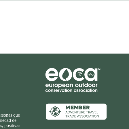
Afiliado à
ersonas que
ariedad de
s, positivas